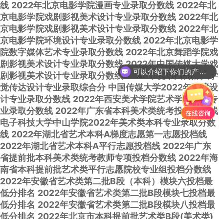
线
2022年北京电影学院漫画专业录取分数线
2022年北
京电影学院戏剧影视美术设计专业录取分数线
2022年北
京电影学院戏剧影视美术设计专业录取分数线
2022年北
京电影学院环境设计专业录取分数线
2022年北京电影学
院数字媒体艺术专业录取分数线
2022年北京舞蹈学院戏
剧影视美术设计专业录取分数线
2022年中国传媒大学戏
可以介绍下你们的产品么？
剧影视美术设计专业录取分数线
2022年视中国传媒大学
觉传达设计专业录取综合分
中国传媒大学2022年环境设
计专业录取分数线
2022年西安美术学院艺术学理论类专
业录取分数线
2022年广东省本科美术类统考投档分数线
电子科技大学中山学院2022年美术类本科专业录取分数
线
2022年湖北省艺术本科A梯度志愿第一志愿投档线
2022年湖北省艺术本科A平行志愿投档线
2022年广东
省提前批本科美术类统考教师专项投档分数线
2022年海
南省本科提前批艺术类平行志愿院校专业组投档分数线
2022年安徽省艺术类第二批B段（本科）模块六投档最
低分排名
2022年安徽省艺术类第二批B段模块七投档最
低分排名
2022年安徽省艺术类第二批B段模块八投档最
低分排名
2022年北京市本科提前批艺术类B段(美术类)