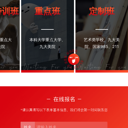
特训班
重点班
定制班
校重点大
本科大学重点大学、
艺术类学校、九大美
美院
九大美院
院、国家985、211
姓名